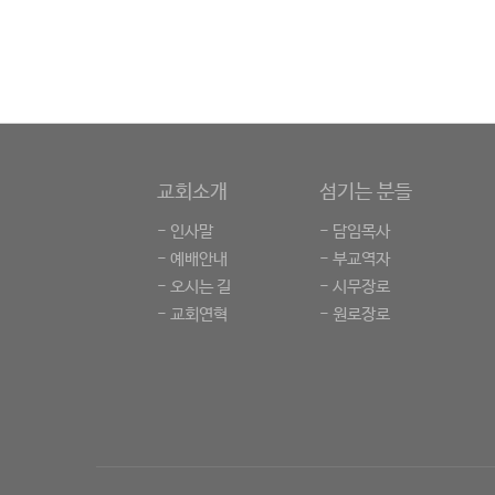
교회소개
섬기는 분들
- 인사말
- 담임목사
- 예배안내
- 부교역자
- 오시는 길
- 시무장로
- 교회연혁
- 원로장로