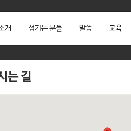
소개
섬기는 분들
말씀
교육
시는 길