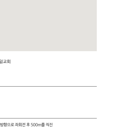
제일교회
방향으로 좌회전 후 500m를 직진