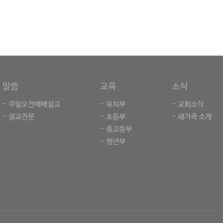
말씀
교육
소식
- 주일오전예배설교
- 유치부
- 교회소식
- 설교전문
- 초등부
- 새가족 소개
- 중고등부
- 청년부