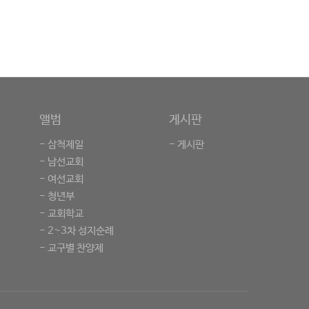
앨범
게시판
- 삼척제일
- 게시판
- 남선교회
- 여선교회
- 청년부
- 교회학교
- 2~3차 성지순례
- 교구별 찬양제