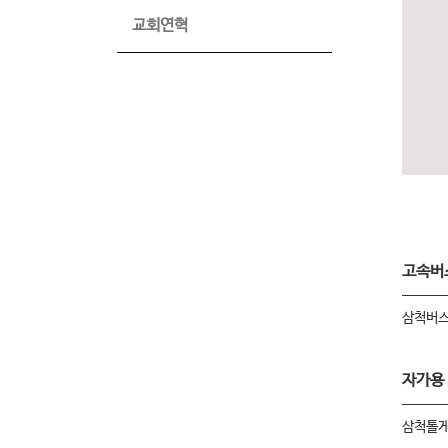
교회연혁
고속버
삼척버스
자가용
삼척톨게