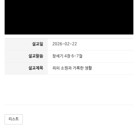
설교일
2026-02-22
설교말씀
창세기 4장 6-7절
설교제목
죄의 소원과 거룩한 생활
리스트