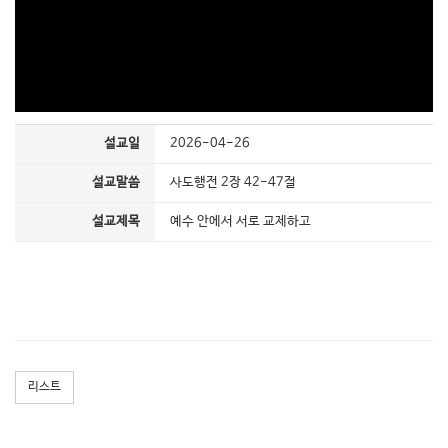
설교일
2026-04-26
설교말씀
사도행전 2장 42-47절
설교제목
예수 안에서 서로 교제하고
리스트