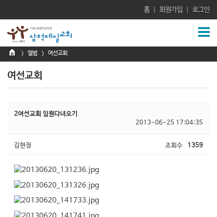
홈
회원가입
로그인
|
|
앨범
여선교회
>
>
여선교회
2여선교회 임원다녀오기
2013-06-25 17:04:35
김현정
조회수
1359