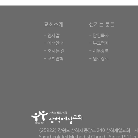
교회소개
섬기는 분들
- 인사말
- 담임목사
- 예배안내
- 부교역자
- 오시는 길
- 시무장로
- 교회연혁
- 원로장로
(25922) 강원도 삼척시 중앙로 240 삼척제일교회
사
Samcheok Jeil Methodist Church, Since 1911.5