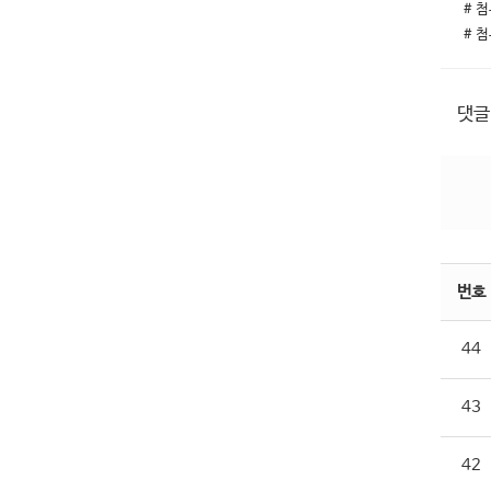
# 첨
# 첨
댓글
번호
44
43
42