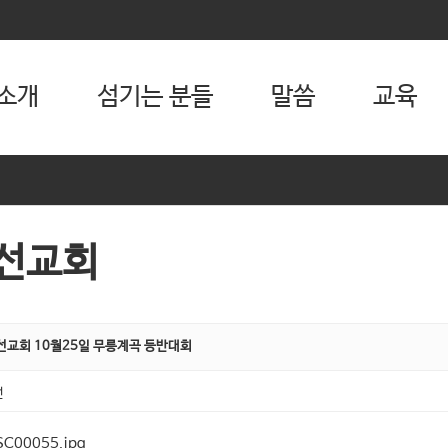
소개
섬기는 분들
말씀
교육
선교회
선교회 10월25일 무릉계곡 등반대회
선