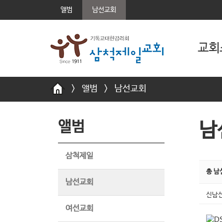
앨범
남선교회
교회
>
앨범
>
남선교회
앨범
남
삼척제일
총 남
남선교회
신남
여선교회