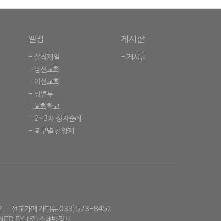
앨범
게시판
- 삼척제일
- 게시판
- 남선교회
- 여선교회
- 청년부
- 교회학교
- 2~3차 성지순례
- 교구별 찬양제
2
선교카페 가디뉴 033)573-8452
NED BY
(주)스데반정보