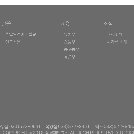
말씀
교육
소식
- 주일오전예배설교
- 유치부
- 교회소식
- 설교전문
- 초등부
- 새가족 소개
- 중고등부
- 청년부
무실 033)572-0691
목양실 033)572-8451
팩스 033)572-845
COPYRIGHT
ⓒ2018
삼척제일교회
ALL RIGHTS RESERVED.
DESIG