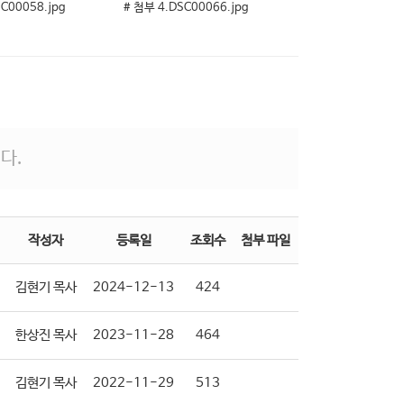
C00058.jpg
# 첨부 4.DSC00066.jpg
다.
작성자
등록일
조회수
첨부 파일
김현기 목사
2024-12-13
424
한상진 목사
2023-11-28
464
김현기 목사
2022-11-29
513