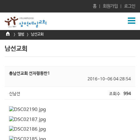
홈
회원가입
로그인
|
|
앨범
남선교회
>
>
남선교회
총남선교회 선자령등반1
2016-10-06 04:28:54
신남선
조회수
994