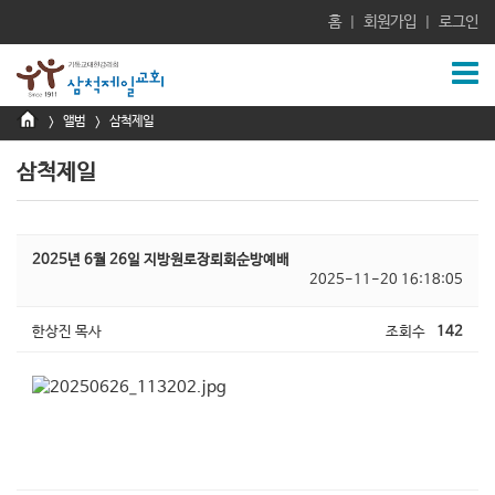
홈
회원가입
로그인
|
|
앨범
삼척제일
>
>
삼척제일
2025년 6월 26일 지방원로장뢰회순방예배
2025-11-20 16:18:05
한상진 목사
조회수
142