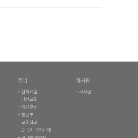
앨범
게시판
- 삼척제일
- 게시판
- 남선교회
- 여선교회
- 청년부
- 교회학교
- 2~3차 성지순례
- 교구별 찬양제