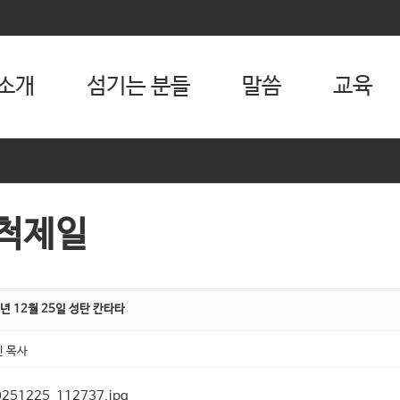
소개
섬기는 분들
말씀
교육
척제일
5년 12월 25일 성탄 칸타타
 목사