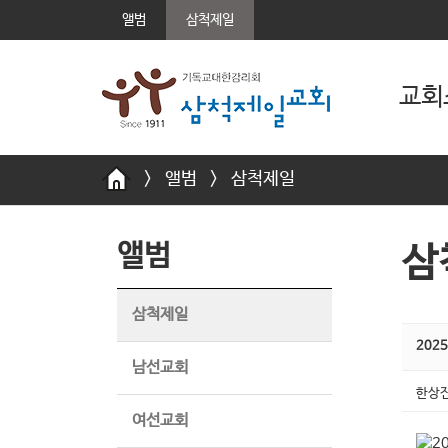
앨범
삼척제일
교회
>
앨범
>
삼척제일
앨범
삼
삼척제일
202
남선교회
한상진
여선교회