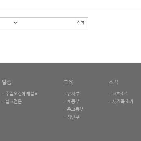
검색
말씀
교육
소식
- 주일오전예배설교
- 유치부
- 교회소식
- 설교전문
- 초등부
- 새가족 소개
- 중고등부
- 청년부