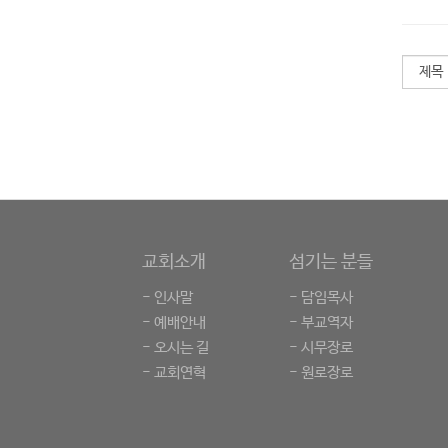
교회소개
섬기는 분들
- 인사말
- 담임목사
- 예배안내
- 부교역자
- 오시는 길
- 시무장로
- 교회연혁
- 원로장로