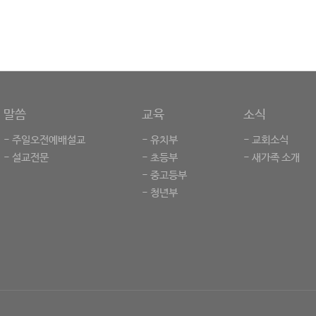
말씀
교육
소식
- 주일오전예배설교
- 유치부
- 교회소식
- 설교전문
- 초등부
- 새가족 소개
- 중고등부
- 청년부