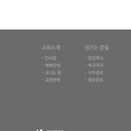
교회소개
섬기는 분들
- 인사말
- 담임목사
- 예배안내
- 부교역자
- 오시는 길
- 시무장로
- 교회연혁
- 원로장로