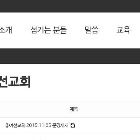
소개
섬기는 분들
말씀
교육
선교회
제목
총여선교회 2015.11.05 문경새재