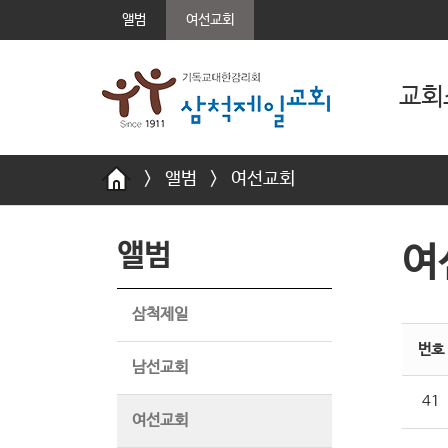
앨범
여선교회
교회
>
앨범
>
여선교회
앨범
여
삼척제일
번호
남선교회
41
여선교회