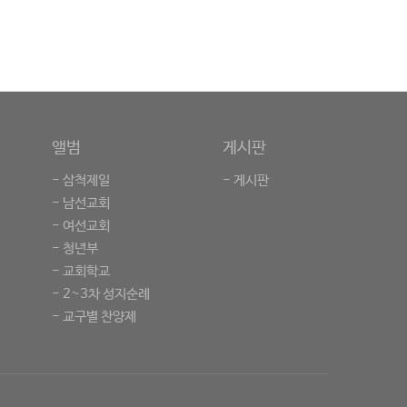
앨범
게시판
- 삼척제일
- 게시판
- 남선교회
- 여선교회
- 청년부
- 교회학교
- 2~3차 성지순례
- 교구별 찬양제