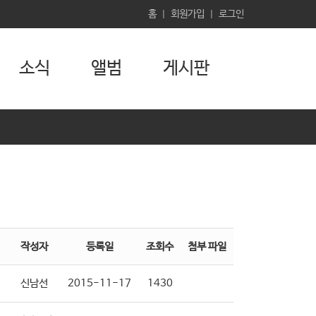
홈
회원가입
로그인
|
|
소식
앨범
게시판
작성자
등록일
조회수
첨부 파일
신남선
2015-11-17
1430