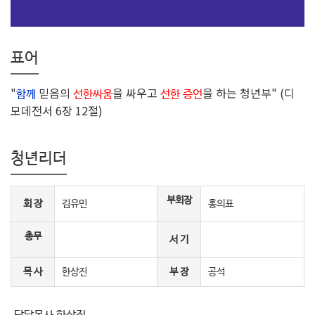
표어
"
믿음의
을 싸우고
을 하는 청년부" (디
함께
선한싸움
선한 증언
모데전서 6장 12절)
청년리더
부회장
회 장
김유민
홍의표
총무
서 기
목 사
한상진
부 장
공석