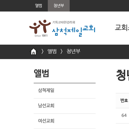
앨범
청년부
교회
>
앨범
>
청년부
앨범
청
삼척제일
번호
남선교회
64
여선교회