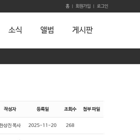
홈
회원가입
로그인
|
|
소식
앨범
게시판
작성자
등록일
조회수
첨부 파일
한상진 목사
2025-11-20
268