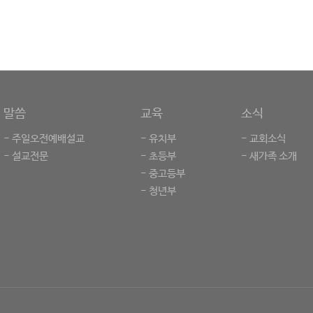
말씀
교육
소식
- 주일오전예배설교
- 유치부
- 교회소식
- 설교전문
- 초등부
- 새가족 소개
- 중고등부
- 청년부