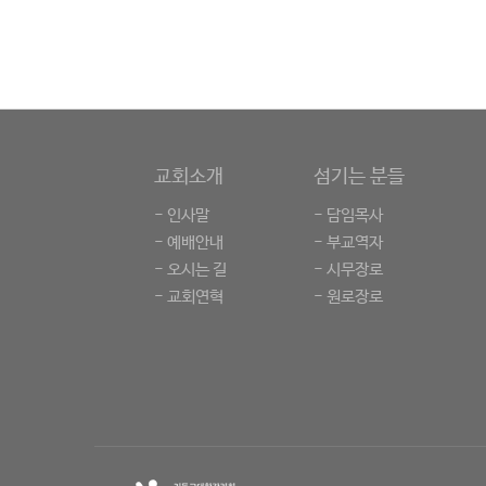
교회소개
섬기는 분들
- 인사말
- 담임목사
- 예배안내
- 부교역자
- 오시는 길
- 시무장로
- 교회연혁
- 원로장로