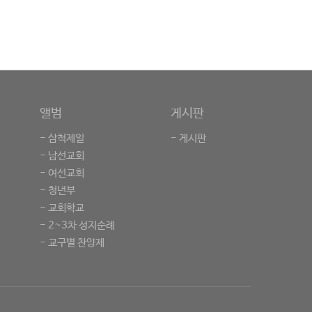
앨범
게시판
- 삼척제일
- 게시판
- 남선교회
- 여선교회
- 청년부
- 교회학교
- 2~3차 성지순례
- 교구별 찬양제