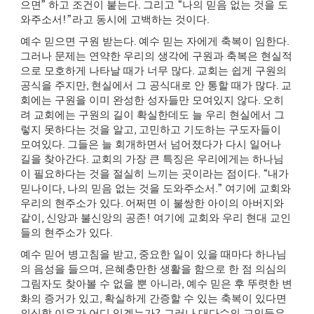
으면
”
하고 조건이 붙는다
.
그리고
“
나의 믿음 없는 것을 도
와주소서
!”
라고 동시에 고백하는 것이다
.
예수 믿으면 구원 받는다
.
예수 믿는 자에게 축복이 임한다
.
그러나 문제는 연약한 우리의 생각에 구원과 축복은 현실적
으로 모호하게 나타날 때가 너무 많다
.
교회는 쉽게 구원의
공식을 주지만
,
현실에서 그 공식대로 안 통할 때가 많다
.
교
회에는 구원을 이미 완성한 성자들만 모여있지 않다
.
오히
려 교회에는 구원의 길이 확실한데도 늘 우리 현실에서 그
렇지 못하다는 것을 알고
,
고민하고 기도하는 구도자들이
모여있다
.
그들은 늘 회개하면서 넘어졌다가 다시 일어나
길을 찾아간다
.
교회의 가장 큰 특징은 우리에게는 하나님
이 필요하다는 것을 절실히 느끼는 곳이라는 점이다
. “
내가
믿나이다
,
나의 믿음 없는 것을 도와주소서
.”
여기에 교회와
우리의 현주소가 있다
.
어쩌면 이 불쌍한 아이의 아버지와
같이
,
신앙과 불신앙의 공존
!
여기에 교회와 우리 현대 교인
들의 현주소가 있다
.
예수 믿어 병고침을 받고
,
중요한 일이 있을 때마다 하나님
의 음성을 들으며
,
은혜충만한 생활을 함으로 한 점 의심의
그림자도 찾아볼 수 없을 뿐 아니라
,
예수 믿은 후 뚜렷한 변
화의 증거가 있고
,
확실하게 간증할 수 있는 축복이 있다면
의심할 이유가 어디 있겠는가
?
그러나 대다수의 교인들은