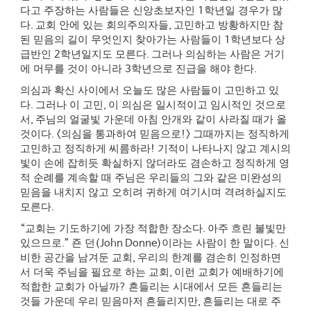
다고 주장하는 사람들은 신앙초보자인
1
학년일 경우가 많
다
.
교회 안에 있는 회의주의자들
,
고민하고 방황하지만 참
된 믿음의 길이 무엇인지 찾아가는 사람들이
1
학년보다 상
급반인
2
학년일지도 모른다
.
그러나 의심하는 사람은 거기
에 머무를 것이 아니라
3
학년으로 진급을 해야 한다
.
의심과 확신 사이에서 오늘도 많은 사람들이 고민하고 있
다
.
그러나 이 고민
,
이 의심은 일시적이고 임시적인 것으로
서
,
주님의 얼굴빛 가운데 아침 안개와 같이 사라질 때가 올
것이다
. <
의심을 통과하여 믿음으로
!>
그때까지는 정직하게
고민하고 정직하게 씨름하라
!
기적이 나타나지 않고 계시의
빛이 손에 잡히듯 확실하지 않더라도 겸손하고 정직하게 영
적 순례를 계속할 때 주님은 우리들의 그와 같은 미완성의
믿음을 내치지 않고 오히려 귀하게 여기시며 격려하실지도
모른다
.
“
교회는 기도하기에 가장 적합한 장소다
.
아주 흐린 불빛만
있으므로
.”
죤 던
(John Donne)
이라는 사람이 한 말이다
.
신
비한 공간을 남겨둔 교회
,
우리의 한계를 겸손히 인정하면
서 더욱 주님을 필요로 하는 교회
,
이런 교회가 예배하기에
적합한 교회가 아닐까
?
흔들리는 시대에서 모든 흔들리는
것들 가운데 우리 믿음마저 흔들리지만
,
흔들리는 대로 주