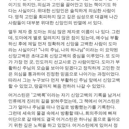
이기도 하지만
,
의심과 고민을 끌어안고 있는 책이기도 하
다는 사실이다
.
위대한 신앙인은 솔직하게 의심한 사람이
다
.
영적 고민을 회피하지 않고 깊은 심성으로 대결해 나간
사람들이 대부분 위대한 신앙인의 반열에 서 있다
.
열두 제자 중 도마는 의심 많은 제자로 이름이 나 있다
.
그런
데
,
도마에게 별로 알려지지 않은 점이 있는데
,
예수님 부활
하신 후에 제일 먼저 정확하게 신앙을 고백한 사람이 도마
라는 사실이다
! “
나의 주님
,
나의 하나님
”
이라는 이 요약된
신앙고백은 초대교회 신앙고백의 중심을 이루었다
.
또 도마
가 가장 먼 곳
,
인도까지 선교사로 간 사람이었다
.
도마가 부
활하신 주님의 모습을 보아야 믿겠다고 정직하게 고민한 것
은 의심을 통과하여 진정한 믿음으로 나아가는 과정이었다
.
따라서 그는 누구보다 먼저 부활하신 주님 앞에서 신앙고백
할 수 있었고
,
땅끝까지 복음 전하러 나갈 수 있었다
.
어거스틴은
‘
고백록
’
이라는 자기 신앙고백의 기록을 남겨서
인류에게 진리의 길을 밝혀주었는데
,
그 책에서 어거스틴은
그가 얼마나 주님을 떠나 먼길로 방황했는가를 기록한다
.
그런데 세속의 물결 속에서 방황할 때나
,
회의주의에 빠져
이단으로 갈 때에도 결국 어거스틴은 하나님 품으로 돌아오
기 위한 깊은 노력을 하고 있었다
.
어거스틴에게 있어서 정