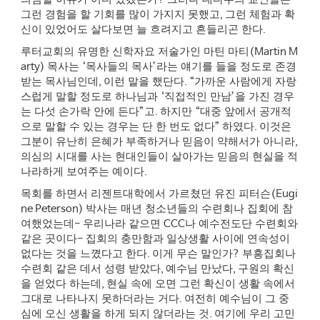
그런 경험을 할 기회를 많이 가지지 못했고
,
그런 체험과 확
신이 있었어도 살다보면 늘 흐려지고 흔들리곤 한다
.
루터교회의 유명한 신학자요 저술가인 마틴 마티
(Martin M
arty)
목사는
‘
목사들의 목사
’
라는 얘기를 들을 정도로 존경
받는 목사님인데
,
이런 말을 했단다
. “
가까운 사람에게 자랑
스럽게 말할 정도로 하나님과
‘
직접적인 만남
’
을 가진 경우
는 다섯 손가락 안에 든다
”
고
.
하지만
“
대중 앞에서 공개적
으로 말할 수 있는 경우는 단 한 번도 없다
”
하였다
.
이것은
그분이 유난히 은혜가 부족하거나 믿음이 약해서가 아니라
,
의심의 시대를 사는 현대인들이 살아가는 믿음의 현실을 적
나라하게 보여주는 예이다
.
목회를 하면서 리젠트대학에서 가르쳤던 유진 피터슨
(Eugi
ne Peterson)
박사는 매년 청소년들의 수련회나 집회에 참
여했었는데
-
우리나라 같으면
CCC
나 예수전도단 수련회와
같은 곳이다
-
집회의 충만함과 일상생활 사이에 연속성이
없다는 것을 느꼈다고 한다
.
이게 무슨 말인가
?
부흥집회나
수련회 같은 데서 성령 받았다
,
예수님 만났다
,
구원의 확신
을 얻었다 하는데
,
현실 속에 오면 그런 확신이 생활 속에서
그대로 나타나지 못하더라는 거다
.
여전히 예수님이 그 중
심에 오신 생활을 하게 되지 않더라는 것
.
여기에 우리 고민