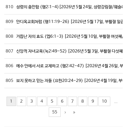
810
성령의 충만함 (행2:1-4)[2026년 5월 24일, 성령강림절/웨
809
안디옥교회처럼 (행11:19-26) [2026년 5월 17일, 부활절 일
808
거듭난 자의 효도 (엡6:1-3) [2026년 5월 10일, 부활절 여섯째/
807
신앙적 자녀교육(눅2:49-52) [2026년 5월 3일, 부활절 다섯째
806
예수 안에서 서로 교제하고 (행2:42-47) [2026년 4월 26일, 
805
보지 못하고 믿는 자들 (요한20:24-29) [2026년 4월 19일, 부
1
2
3
4
5
6
7
8
9
10
...
55