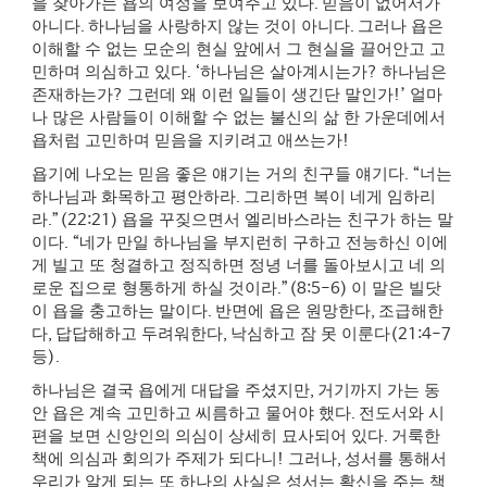
을 찾아가는 욥의 여정을 보여주고 있다
.
믿음이 없어서가
아니다
.
하나님을 사랑하지 않는 것이 아니다
.
그러나 욥은
이해할 수 없는 모순의 현실 앞에서 그 현실을 끌어안고 고
민하며 의심하고 있다
. ‘
하나님은 살아계시는가
?
하나님은
존재하는가
?
그런데 왜 이런 일들이 생긴단 말인가
!’
얼마
나 많은 사람들이 이해할 수 없는 불신의 삶 한 가운데에서
욥처럼 고민하며 믿음을 지키려고 애쓰는가
!
욥기에 나오는 믿음 좋은 얘기는 거의 친구들 얘기다
. “
너는
하나님과 화목하고 평안하라
.
그리하면 복이 네게 임하리
라
.”(22:21)
욥을 꾸짖으면서 엘리바스라는 친구가 하는 말
이다
. “
네가 만일 하나님을 부지런히 구하고 전능하신 이에
게 빌고 또 청결하고 정직하면 정녕 너를 돌아보시고 네 의
로운 집으로 형통하게 하실 것이라
.”(8:5-6)
이 말은 빌닷
이 욥을 충고하는 말이다
.
반면에 욥은 원망한다
,
조급해한
다
,
답답해하고 두려워한다
,
낙심하고 잠 못 이룬다
(21:4-7
등
).
하나님은 결국 욥에게 대답을 주셨지만
,
거기까지 가는 동
안 욥은 계속 고민하고 씨름하고 물어야 했다
.
전도서와 시
편을 보면 신앙인의 의심이 상세히 묘사되어 있다
.
거룩한
책에 의심과 회의가 주제가 되다니
!
그러나
,
성서를 통해서
우리가 알게 되는 또 하나의 사실은 성서는 확신을 주는 책