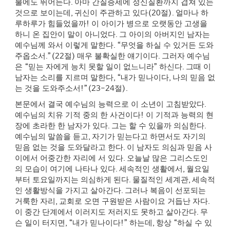
불에도 뛰어든다
.
아마 간질증세에 정신질환까지 겹쳐 있는
것으로 보이는데
,
귀신이 주관하고 있다
(20
절
).
얼마나 하
루하루가 힘들었을까
!
이 아이가 병으로 오랫동안 고생을
하니 온 집안이 말이 아니었다
.
그 아이의 아버지인 남자는
예수님께 와서 이렇게 말한다
. “
무엇을 하실 수 있거든 도와
주옵소서
.”(22
절
)
매우 불확실한 얘기이다
.
그러자 예수님
은
“
믿는 자에게 능치 못할 일이 없느니라
”
하신다
.
그때 이
남자는 소리를 지르며 말한다
, “
내가 믿나이다
,
나의 믿음 없
는 것을 도와주소서
!”(23-24
절
).
본문에서 결국 예수님의 능력으로 이 소년이 고침받았다
.
예수님의 치유 기적 중의 한 사건이다
!
이 기적과 능력의 현
장에 초라한 한 남자가 있다
.
그는 할 수 있을까 의심한다
.
예수님의 말씀을 듣고
,
자기가 믿는다고 하면서도 자기의
믿음 없는 것을 도와달라고 한다
.
이 남자도 의심과 믿음 사
이에서 어중간한 자리에 서 있다
.
오늘날 많은 그리스도인
의 모습이 여기에 나타나 있다
.
세속적인 생활에서
,
월요일
부터 토요일까지는 의심하게 된다
.
물질적인 세계관
,
세속적
인 생활방식을 가지고 살아간다
.
그러나 복음이 선포되는
거룩한 자리
,
교회로 오면 구원받은 사람이요 거듭난 자다
.
이 중간 단계에서 이러지도 저러지도 못하고 살아간다
.
무
슨 일이 터지면
, “
내가 믿나이다
!”
하는데
,
항상
“
하실 수 있