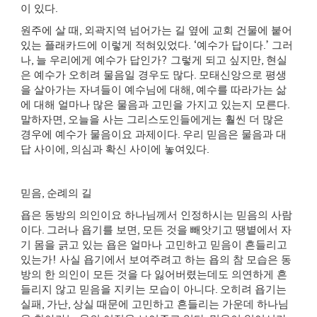
이 있다
.
원주에 살 때
,
외곽지역 넘어가는 길 옆에 교회 건물에 붙어
있는 플래카드에 이렇게 적혀있었다
. ‘
예수가 답이다
.’
그러
나
,
늘 우리에게 예수가 답인가
?
그렇게 되고 싶지만
,
현실
은 예수가 오히려 물음일 경우도 많다
.
모태신앙으로 평생
을 살아가는 자녀들이 예수님에 대해
,
예수를 따라가는 삶
에 대해 얼마나 많은 물음과 고민을 가지고 있는지 모른다
.
말하자면
,
오늘을 사는 그리스도인들에게는 훨씬 더 많은
경우에 예수가 물음이요 과제이다
.
우리 믿음은 물음과 대
답 사이에
,
의심과 확신 사이에 놓여있다
.
믿음
,
순례의 길
욥은 동방의 의인이요 하나님께서 인정하시는 믿음의 사람
이다
.
그러나 욥기를 보면
,
모든 것을 빼앗기고 땡볕에서 자
기 몸을 긁고 있는 욥은 얼마나 고민하고 믿음이 흔들리고
있는가
!
사실 욥기에서 보여주려고 하는 욥의 참 모습은 동
방의 한 의인이 모든 것을 다 잃어버렸는데도 의연하게 흔
들리지 않고 믿음을 지키는 모습이 아니다
.
오히려 욥기는
실패
,
가난
,
상실 때문에 고민하고 흔들리는 가운데 하나님