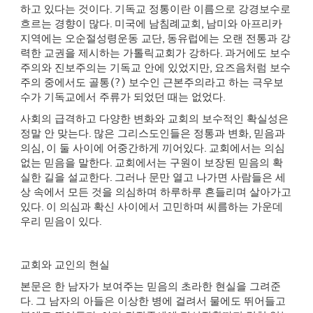
하고 있다는 것이다
.
기독교 정통이란 이름으로 강경보수로
흐르는 경향이 많다
.
미국에 남침례교회
,
남미와 아프리카
지역에는 오순절성령운동 교단
,
동유럽에는 오랜 전통과 강
력한 교권을 제시하는 가톨릭교회가 강하다
.
과거에도 보수
주의와 진보주의는 기독교 안에 있었지만
,
요즈음처럼 보수
주의 중에서도 골통
(?)
보수인 근본주의라고 하는 극우보
수가 기독교에서 주류가 되었던 때는 없었다
.
사회의 급격하고 다양한 변화와 교회의 보수적인 확실성은
정말 안 맞는다
.
많은 그리스도인들은 정통과 변화
,
믿음과
의심
,
이 둘 사이에 어중간하게 끼어있다
.
교회에서는 의심
없는 믿음을 말한다
.
교회에서는 구원이 보장된 믿음의 확
실한 길을 설교한다
.
그러나 문만 열고 나가면 사람들은 세
상 속에서 모든 것을 의심하며 하루하루 흔들리며 살아가고
있다
.
이 의심과 확신 사이에서 고민하며 씨름하는 가운데
우리 믿음이 있다
.
교회와 교인의 현실
본문은 한 남자가 보여주는 믿음의 초라한 현실을 그려준
다
.
그 남자의 아들은 이상한 병에 걸려서 물에도 뛰어들고