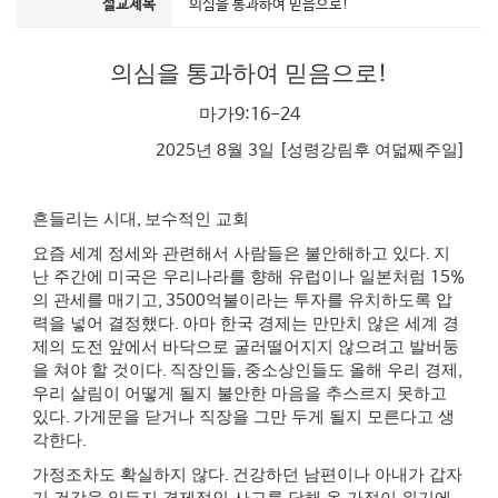
설교제목
의심을 통과하여 믿음으로!
의심을 통과하여 믿음으로
!
마가
9:16-24
2025
년
8
월
3
일
[
성령강림후 여덟째주일
]
흔들리는 시대
,
보수적인 교회
요즘 세계 정세와 관련해서 사람들은 불안해하고 있다
.
지
난 주간에 미국은 우리나라를 향해 유럽이나 일본처럼
15%
의 관세를 매기고
, 3500
억불이라는 투자를 유치하도록 압
력을 넣어 결정했다
.
아마 한국 경제는 만만치 않은 세계 경
제의 도전 앞에서 바닥으로 굴러떨어지지 않으려고 발버둥
을 쳐야 할 것이다
.
직장인들
,
중소상인들도 올해 우리 경제
,
우리 살림이 어떻게 될지 불안한 마음을 추스르지 못하고
있다
.
가게문을 닫거나 직장을 그만 두게 될지 모른다고 생
각한다
.
가정조차도 확실하지 않다
.
건강하던 남편이나 아내가 갑자