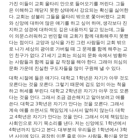
가진 이들이 교회 울타리 안으로 들어오기를 꺼린다
.
그들
은 이해하고 깨닫지 못한 상태에서 강요되는 확신을 싫어한
다
.
교회는 섣불리 그들을 울타리 밖으로 쫓아버렸다
.
교회
와 신앙에 대하여 많은 얘기를 하고 싶어 하며
,
생각보다 진
지하고 성경에 대하여도 깊은 내용까지 알고 있는데
,
그들
이 의문스러워하고 번민할 때 교회가 함께 대화해주지 못했
다는 점이다
.
교양과 상식을 가진 그런 사람들이 교회 밖으
로 나가 세상의 광야로 가버릴 때 그 문제를 함께 해주는 교
인 친구가 없다
. 21
세기 교회는 의심의 문화 속에서 방황하
는 사람들과 함께 길을 갈 작정을 해야 한다
.
그래야 의심의
문화 가운데 진실한 구도자들을 많이 구원해 낼 수 있다
.
대학 시절에 들은 얘기다
.
대학교
1
학년은 자기가 아무 것도
모른다는 것을 모른다
.
그렇기 때문에 겁도 없이 아는 척을
하고 허세를 부린다
.
대학교
2
학년은 자기가 아무 것도 모른
다는 것을 안다
.
그래서 조금 겸손해지고 알아보려고 애를
쓴다
.
대학교
3
학년은 자기가 안다는 것을 모른다
.
그래서
계속 애를 쓰면서도 책임있게 나서서 말하지 않는다
.
대학
교
4
학년은 자기가 안다는 것을 안다
.
그래서 이제 책임있는
사회인으로 자기 목소리를 낸다
.
저는 신앙에도
1
학년에서
4
학년까지 있다고 본다
.
대부분의 우리들은
1
학년에서
3
학
년 사이에 있다
.
굉장히 이룬 줄로 아는 사람들
,
확신을 얻었