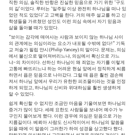
직한 의심
,
솔직한 반항은 진실한 믿음으로 가기 위한
‘
구도
의 길
’
이었다
.
루터는
‘
일주일 이상 완전히 하나님을 떠나 있
었던 적도 있었다
’
고 고백을 한다
.
거의 매주 설교를 하고 신
학생들을 가르쳤던 성인도 이런 의심 속에서 자기 믿음과
삶을 돌아볼 때가 있었다
.
“
보이는 감각에 매여사는 사람과 보이지 않는 하나님 사이
의 관계에는 의심이라는 요소가 내포될 수밖에 없다
!”
기독
교 저술가 필립 얀시
(Philip Yancey)
의 말이다
.
문제는
,
의심
에서 불신으로 떨어져버리느냐
,
의심에서 확신으로 가느
냐
-
의 차이이다
.
선하신 하나님이 왜 죄없는 자기를 이렇게
고통에 빠뜨리느냐 하는 어려운 현실 앞에서 정직하게 씨름
하면서 욥은 믿음으로 나아갔다
.
그럴 때 욥은 훨씬 겸손해
져서 하나님 앞에서 우리가 유한한 피조물이라는 것을 인정
하게 되었고
,
하나님의 신비와 위대하심을 훨씬 생생하게
알 수 있었다
.
쉽게 확신할 수 없지만 조금만 마음을 기울여보면 하나님의
증거가 많이 있다
.
세례 요한도 사람들을 보내어 예수가 누
구인지 물어보게 했다
.
이런 경우에 의심은 믿음으로 가는
지름길이다
.
베뢰아 사람도 신사적이어서 하나님의 말씀을
읽을 때에 이 말씀이 그러한가 하여 성경을 상고했다 했다
.