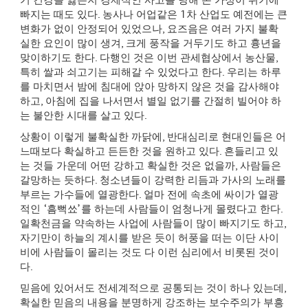
기 건강을 잃든지 경제적인 사고를 당해 온 가정이 위기에
빠지는 때도 있다
.
농사나 어업같은
1
차 산업도 예전에는 큰
변화가 없이 안정되어 있었으나
,
요즈음은 여러 가지 불확
실한 요인이 많이 생겨
,
크게 풍작을 거두기도 하고 흉년을
맞이하기도 한다
.
다행인 것은 이번 관세협상에서 농산물
,
특히 쌀과 쇠고기는 피해갈 수 있었다고 한다
.
우리는 하루
를 마치면서 밤에 침대에 앉아 망하지 않은 것을 감사해야
하고
,
아침에 집을 나서면서 별일 없기를 간절히 빌어야 하
는 불안한 시대를 살고 있다
.
상황이 이렇게 불확실한 까닭에
,
반대심리로 현대인들은 어
느때보다 확실하고 든든한 것을 원하고 있다
.
흔들리고 있
는 것들 가운데 어떤 강하고 확실한 것은 없을까
,
사람들은
갈망하는 듯하다
.
청소년들이 강력한 리듬과 가사의 노래를
부르는 가수들에 열광한다
.
얼마 전에 속초에 싸이가 열광
적인
‘
흠뻑쑈
’
를 하는데 사람들이 엄청나게 몰렸다고 한다
.
일확천금을 약속하는 사업에 사람들이 많이 빠지기도 하고
,
자기만이 하늘의 계시를 받은 듯이 허풍을 떠는 이단 사이
비에 사람들이 몰리는 것도 다 이런 심리에서 비롯된 것이
다
.
믿음에 있어서도 전세계적으로 공통되는 것이 하나 있는데
,
확실한 믿음의 내용을 분명하게 강조하는 보수주의가 부흥