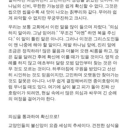
말하자면 의심하면서 고민하면서 성경을 읽었던 것이다
.
하
나님의 신비
,
무한한 가능성은 쉽게 확신할 수 없다
.
그것은
씹으면 씹을수록 새 맛이 나오는 칡뿌리와 같다
.
무어라 쉽
게 파악할 수 없지만 무궁무진하고 크시다
.
우리는 보통 교회에서 이런 말을 많이 들으며 자랐다
. ‘
의심
하지 말아라
.
그냥 믿어라
.’ ‘
무조건
“
아멘
”
하면 복을 주신
다
.’
이 말이 틀린 말은 아니다
.
그러나 이것은 그리스도인들
이 맨 나중에 해야 할 말이다
.
제발 하나님 앞에
,
진리 앞에
조금은 정직하라
!
많은 물음과 더불어 오랜 씨름을 하고
,
많
은 길을 달려간 후에 확신에 이를 때가 있을 것이다
.
영적 순
례를 하지 않고 애초부터 달랑 모범 답안부터 찾는 것은 아
무 것도 모르는 것이다
.
하루아침에 구원을 받았다고 선선
히 시인하는 것도 믿음이지만
,
고민하며 오랫동안 찾아가는
것도 잘못은 아니다
.
너무 쉽게 결정해버리면 종이호랑이처
럼 무너질 때도 있다
.
여기에 살이 붙고 피가 돌아 진짜 산
호랑이가 되려면
,
현실 속에서 많은 의심과 싸우며 긴 순례
의 여정을 걸어가야 한다
.
의심을 통과하여 확신으로
!
교양인들의 불신앙이 요즘 세상의 추세이다
.
건전한 상식을