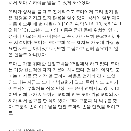
셔서 도마로 하여금 믿을 수 있게 해주셨다
.
우리가 성서를 볼 때도 전체적으로 도마에게 그리 좋지 않
은 감정을 가지고 있지 않음을 알수 있다
.
성서에 열두 제자
이름이 모두 네 번 나온다
(
마
10:2-4;
막
3:16-19;
눅
6:14-1
6;
행
1:13).
그런데 도마의 이름은 중간 쯤에 위치해 있다
.
성경에 나오는 제자 이름은 그 순서가 대단히 중요하다
.
바
로 서열이다
.
도마는 초대교회 열두 제자들 가운데 가장 중
요한 사도는 아니었으나
,
또한 그렇다고 전혀 중요하지 않
은 인물도 아니었다
.
도마는 가장 위대한 신앙고백을
28
절에서 하고 있다
.
도마
는 가장 헌신적인 제자 가운데 하나였다
.
전설에 의하면 도
마는 제자들 중 가장 먼 곳까지 복음을 전하러 간 사도였다
.
인도에는 지금도 도마 기념교회가 있고
,
특히 사도 도마가
예수님의 부활체를 직접 만졌다는 손이 전해지고 있다
. 10
여년 전에 내가 시무하던 교회에 인도 도마 기념교회의 사
제가 와서 설교를 한 적이 있다
.
그때 그분과 꽉 악수를 했
다
.
그분의 손이 예수님을 만진 도마의 손을 만졌을 터이므
로
...