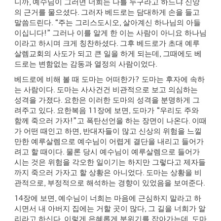
니까
,
예수님이 그러면 너희는 나를 누구라고 하느냐 신앙
의 근거를 물으셨다
.
그러자 베드로는 담대하게 손을 들고
말씀드린다
. “
주는 그리스도시오
,
살아계신 하나님의 아들
이십니다
!”
그러나 이를 알게 한 이는 사람이 아니요 하나님
이라고 하시며 크게 칭찬하셨다
.
그후 베드로가 초대 예루
살렘교회의 사도가 되고 큰 일을 하게 되는데
,
그때에도 베
드로는 변함없는 감동과 열정의 사람이었다
.
베드로에 비해 볼 때 도마는 어떠한가
?
도마는 후자에 속하
는 사람이다
.
도마는 사사건건 비관적으로 보고 의심하는
성격을 가졌다
.
요한은 이러한 도마의 성격을 분명하게 그
려주고 있다
.
요한복음
11
장에 보면
,
도마가
“
우리도 주와
함께 죽으러 가자
!”
고 폭탄선언을 하는 장면이 나온다
.
이때
가 어떤 때인고 하면
,
반대자들이 많고 신상의 위험을 느낄
만한 예루살렘으로 예수님이 어렵게 결단을 내리고 들어가
려고 할 때이다
.
물론 당시 예수님이 예루살렘으로 들어가
시는 것은 위험을 각오한 일이기는 하지만 그렇다고 제자들
까지 죽으러 가자고 할 상황은 아니었다
.
도마는 상황을 비
관적으로
,
부정적으로 해석하는 경향이 있었음을 보여준다
.
14
장에 보면
,
예수님이 너희는 마음에 근심하지 말라고 하
시면서 내 아버지 집에는 거할 곳이 많다
,
그 길을 너희가 알
리라고 하신다
.
이렇게 은혜롭게 분위기를 잡아가는데
,
도마