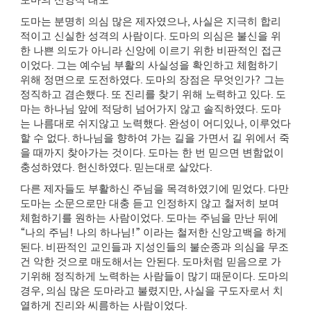
도마의 신앙적 태도
도마는 분명히 의심 많은 제자였으나
,
사실은 지극히 합리
적이고 신실한 성격의 사람이다
.
도마의 의심은 불신을 위
한 나쁜 의도가 아니라 신앙에 이르기 위한 비판적인 접근
이었다
.
그는 예수님 부활의 사실성을 확인하고 체험하기
위해 정면으로 도전하였다
.
도마의 장점은 무엇인가
?
그는
정직하고 겸손했다
.
또 진리를 찾기 위해 노력하고 있다
.
도
마는 하나님 앞에 적당히 넘어가지 않고 솔직하였다
.
도마
는 나름대로 쉬지않고 노력했다
.
완성이 어디있나
,
이루었다
할 수 없다
.
하나님을 향하여 가는 길을 가면서 길 위에서 죽
을 때까지 찾아가는 것이다
.
도마는 한 번 믿으면 변함없이
충성하였다
.
헌신하였다
.
믿는대로 살았다
.
다른 제자들도 부활하신 주님을 목격하였기에 믿었다
.
다만
도마는 소문으로만 대충 듣고 인정하지 않고 철저히 보며
체험하기를 원하는 사람이었다
.
도마는 주님을 만난 뒤에
“
나의 주님
!
나의 하나님
!”
이라는 철저한 신앙고백을 하게
된다
.
비판적인 교인들과 지성인들의 불순종과 의심을 무조
건 악한 것으로 매도해서는 안된다
.
도마처럼 믿음으로 가
기위해 정직하게 노력하는 사람들이 많기 때문이다
.
도마의
경우
,
의심 많은 도마라고 불렸지만
,
사실을 구도자로서 치
열하게 진리와 씨름하는 사람이었다
.