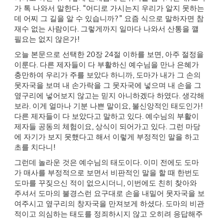
가 톡 나와서 말한다
. “
어디로 가시는지 우리가 알지 못하는
데 어찌 그 길을 알 수 있습니까
?”
요즘 식으로 말하자면 참
재수 없는 사람이다
.
그렇게까지 일마다 나와서 산통을 깰
필요는 없지 않은가
!
오늘 본문으로 선택한
20
장
24
절 이하를 보면
,
아주 절정을
이룬다
.
다른 제자들이 다 부활하신 예수님을 만나 은혜가
충만하여 우리가 주를 보았다 하니까
,
도마가 내가 그 손의
못자국을 보며 내 손가락을 그 못자국에 넣으며 내 손을 그
옆구리에 넣어보지 않고는 믿지 아니하겠다 하였다
.
생각해
보라
.
이게 얼마나 기분 나쁜 말이요
,
불신앙적인 태도인가
!
다른 제자들이 다 보았다고 말하고 있다
.
예수님의 부활이
제자들 공동의 체험이요
,
상식이 되어가고 있다
.
그런 마당
에 자기가 보지 못했다고 해서 이렇게 부정적인 말을 하고
초를 치다니
!
그런데 놀라운 것은 예수님의 태도이다
.
이미 전에도 도마
가 매사를 부정적으로 보면서 비판적인 말을 할 때 한번도
도마를 꾸짖으신 적이 없으시더니
,
이번에도 친히 찾아와
주셔서 도마의 불경스런 요구대로 손을 내밀어 못자국을 보
여주시고 옆구리의 창자국을 만져보게 하셨다
.
도마의 비관
적이고 의심하는 태도를 정죄하시지 않고 오히려 응답해주