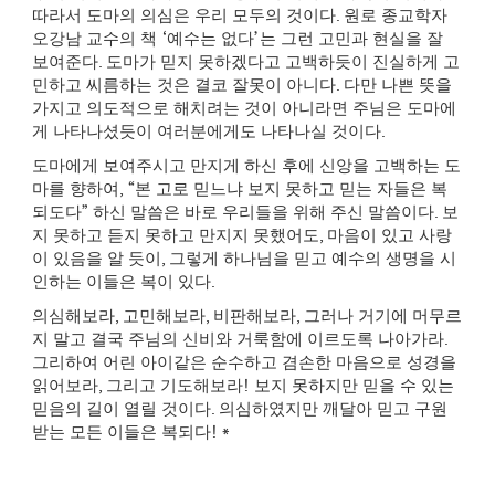
따라서 도마의 의심은 우리 모두의 것이다
.
원로 종교학자
오강남 교수의 책
‘
예수는 없다
’
는 그런 고민과 현실을 잘
보여준다
.
도마가 믿지 못하겠다고 고백하듯이 진실하게 고
민하고 씨름하는 것은 결코 잘못이 아니다
.
다만 나쁜 뜻을
가지고 의도적으로 해치려는 것이 아니라면 주님은 도마에
게 나타나셨듯이 여러분에게도 나타나실 것이다
.
도마에게 보여주시고 만지게 하신 후에 신앙을 고백하는 도
마를 향하여
, “
본 고로 믿느냐 보지 못하고 믿는 자들은 복
되도다
”
하신 말씀은 바로 우리들을 위해 주신 말씀이다
.
보
지 못하고 듣지 못하고 만지지 못했어도
,
마음이 있고 사랑
이 있음을 알 듯이
,
그렇게 하나님을 믿고 예수의 생명을 시
인하는 이들은 복이 있다
.
의심해보라
,
고민해보라
,
비판해보라
,
그러나 거기에 머무르
지 말고 결국 주님의 신비와 거룩함에 이르도록 나아가라
.
그리하여 어린 아이같은 순수하고 겸손한 마음으로 성경을
읽어보라
,
그리고 기도해보라
!
보지 못하지만 믿을 수 있는
믿음의 길이 열릴 것이다
.
의심하였지만 깨달아 믿고 구원
받는 모든 이들은 복되다
! *