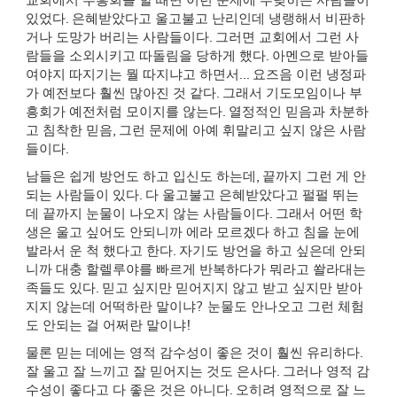
교회에서 부흥회를 할 때면 이런 문제에 부딪히는 사람들이
있었다
.
은혜받았다고 울고불고 난리인데 냉랭해서 비판하
거나 도망가 버리는 사람들이다
.
그러면 교회에서 그런 사
람들을 소외시키고 따돌림을 당하게 했다
.
아멘으로 받아들
여야지 따지기는 뭘 따지냐고 하면서
...
요즈음 이런 냉정파
가 예전보다 훨씬 많아진 것 같다
.
그래서 기도모임이나 부
흥회가 예전처럼 모이지를 않는다
.
열정적인 믿음과 차분하
고 침착한 믿음
,
그런 문제에 아예 휘말리고 싶지 않은 사람
들이다
.
남들은 쉽게 방언도 하고 입신도 하는데
,
끝까지 그런 게 안
되는 사람들이 있다
.
다 울고불고 은혜받았다고 펄펄 뛰는
데 끝까지 눈물이 나오지 않는 사람들이다
.
그래서 어떤 학
생은 울고 싶어도 안되니까 에라 모르겠다 하고 침을 눈에
발라서 운 척 했다고 한다
.
자기도 방언을 하고 싶은데 안되
니까 대충 할렐루야를 빠르게 반복하다가 뭐라고 쏼라대는
족들도 있다
.
믿고 싶지만 믿어지지 않고 받고 싶지만 받아
지지 않는데 어떡하란 말이냐
?
눈물도 안나오고 그런 체험
도 안되는 걸 어쩌란 말이냐
!
물론 믿는 데에는 영적 감수성이 좋은 것이 훨씬 유리하다
.
잘 울고 잘 느끼고 잘 믿어지는 것도 은사다
.
그러나 영적 감
수성이 좋다고 다 좋은 것은 아니다
.
오히려 영적으로 잘 느